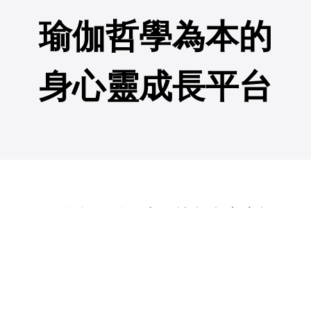
瑜伽哲學為本的
身心靈成長平台
"在瑜伽的道路上， 憶起內心永恆
的光"
我與瑜珈結緣於十九歲時，至而立之年，種子終於萌
芽。修練瑜珈的路，就好像一段心靈的旅程，無明的