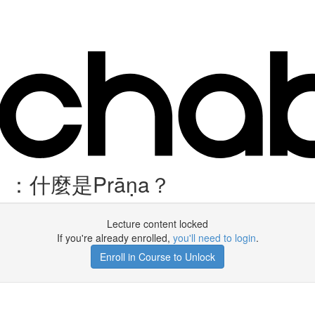
什麼是Prāṇa？
Lecture content locked
If you're already enrolled,
you'll need to login
.
Enroll in Course to Unlock