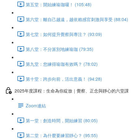
第五堂：開始練瑜珈囉！ (105:48)
第六堂：離自己越遠，越依賴感官刺激與享受 (88:04)
第七堂：如何提升覺察與專注？ (93:09)
第八堂：不分派別地練瑜珈 (79:35)
第九堂：您練得瑜珈有效嗎？ (78:02)
第十堂：跨步向前，活出意義！ (94:28)
2025年度課程：生命為你綻放｜覺察、正念與靜心的六堂課
Zoom連結
第一堂：創造時間，開始練習 (80:05)
第二堂：為什麼要練習靜心？ (95:55)