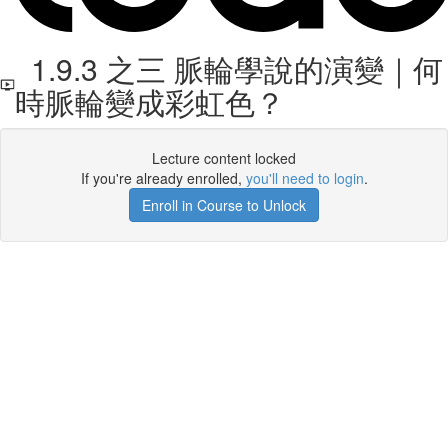
1.9.3 之三 脈輪學說的演變｜何
時脈輪變成彩虹色？
Lecture content locked
If you're already enrolled,
you'll need to login
.
Enroll in Course to Unlock