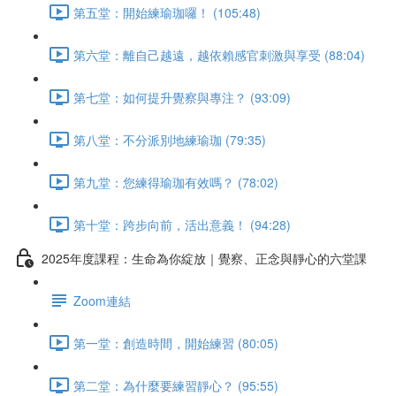
第五堂：開始練瑜珈囉！ (105:48)
第六堂：離自己越遠，越依賴感官刺激與享受 (88:04)
第七堂：如何提升覺察與專注？ (93:09)
第八堂：不分派別地練瑜珈 (79:35)
第九堂：您練得瑜珈有效嗎？ (78:02)
第十堂：跨步向前，活出意義！ (94:28)
2025年度課程：生命為你綻放｜覺察、正念與靜心的六堂課
Zoom連結
第一堂：創造時間，開始練習 (80:05)
第二堂：為什麼要練習靜心？ (95:55)