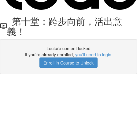
第十堂：跨步向前，活出意
義！
Lecture content locked
If you're already enrolled,
you'll need to login
.
Enroll in Course to Unlock